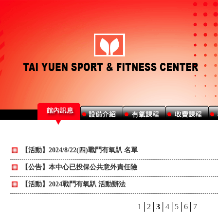
【活動】2024/8/22(四)戰鬥有氧趴 名單
【公告】本中心已投保公共意外責任險
【活動】2024戰鬥有氧趴 活動辦法
1
│
2
│
3
│
4
│
5
│
6
│
7