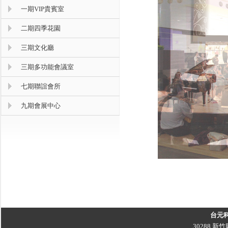
一期VIP貴賓室
二期四季花園
三期文化廳
三期多功能會議室
七期聯誼會所
九期會展中心
台元
30288 