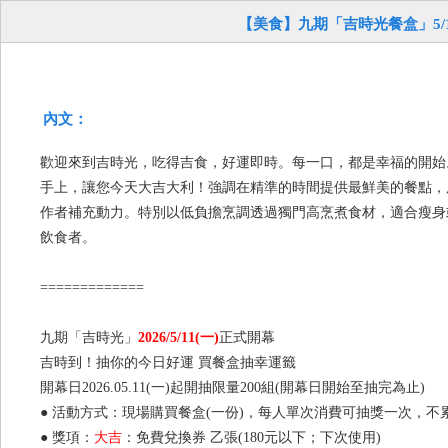
【美食】九期「吉時光餐盒」5/1
內文：
歡迎來到吉時光，吃得吉食，好運即時。每一口，都是幸福的開始
手上，讓您今天大吉大利！強調在精準的時間提供最鮮美的餐點，
作者補充動力。特別以低負擔烹調透過獨門高烹煮食材，適合瘦身
飲食者。
=============
九期「吉時光」
2026/5/11(一)
正式開幕
吉時到！抽你的今日好運 買餐盒抽幸運籤
開幕日2026.05.11(一)起開抽限量200組(開幕日開始至抽完為止)
● 活動方式：現場購買餐盒(一份)，每人單次消費可抽獎一次，不
● 獎項：
大吉
：免費兌換券 乙張(180元以下；下次使用)