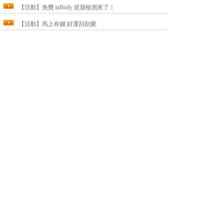
【活動】免費 inBody 巡迴檢測來了！
【活動】馬上有錢 好運刮刮樂