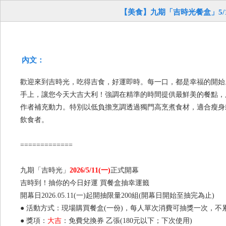
【美食】九期「吉時光餐盒」5/1
內文：
歡迎來到吉時光，吃得吉食，好運即時。每一口，都是幸福的開始
手上，讓您今天大吉大利！強調在精準的時間提供最鮮美的餐點，
作者補充動力。特別以低負擔烹調透過獨門高烹煮食材，適合瘦身
飲食者。
=============
九期「吉時光」
2026/5/11(一)
正式開幕
吉時到！抽你的今日好運 買餐盒抽幸運籤
開幕日2026.05.11(一)起開抽限量200組(開幕日開始至抽完為止)
● 活動方式：現場購買餐盒(一份)，每人單次消費可抽獎一次，不
● 獎項：
大吉
：免費兌換券 乙張(180元以下；下次使用)