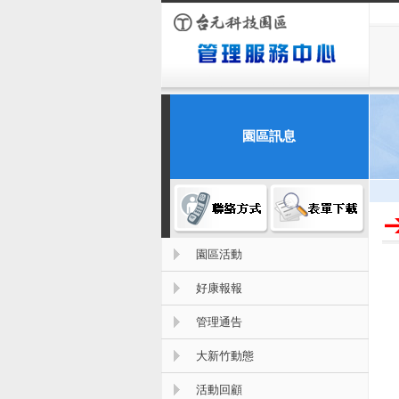
園區訊息
園區活動
好康報報
管理通告
大新竹動態
活動回顧