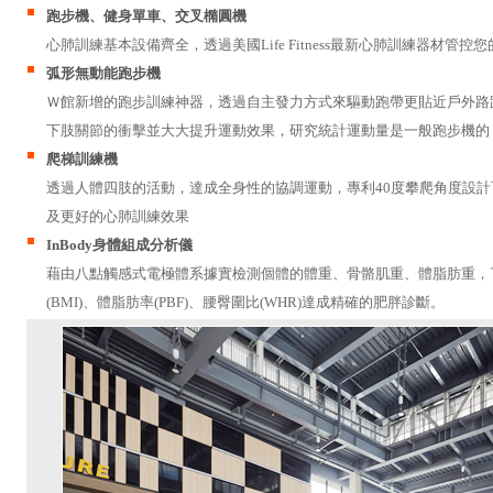
跑步機、健身單車、交叉橢圓機
心肺訓練基本設備齊全，透過美國Life Fitness最新心肺訓練器材管控
弧形無動能跑步機
Ｗ館新增的跑步訓練神器，透過自主發力方式來驅動跑帶更貼近戶外路
下肢關節的衝擊並大大提升運動效果，研究統計運動量是一般跑步機的
爬梯訓練機
透過人體四肢的活動，達成全身性的協調運動，專利40度攀爬角度設
及更好的心肺訓練效果
InBody身體組成分析儀
藉由八點觸感式電極體系據實檢測個體的體重、骨骼肌重、體脂肪重，
(BMI)、體脂肪率(PBF)、腰臀圍比(WHR)達成精確的肥胖診斷。