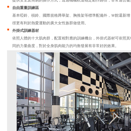
提供安全及簡易的操作方式，透過機械軌道穩定動作路徑，非常適合健
自由重量訓練區
基本啞鈴、槓鈴、國際規格蹲舉架、胸推架等標準配備外，Ｗ館還新增
徑更有利於熱愛運動的廣大女性族群做使用。
外掛式訓練器材
依照人體的十大肌肉群，配置相對應的訓練機台，外掛式器材可依照其
同的力量曲度，對於全身肌肉能力的均衡發展有非常好的效果。