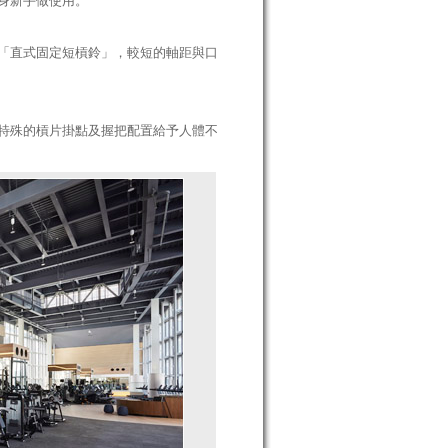
身新手做使用。
「直式固定短槓鈴」，較短的軸距與口
特殊的槓片掛點及握把配置給予人體不