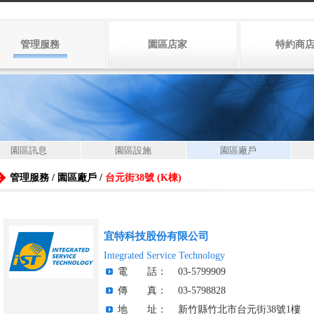
管理服務
園區店家
特約商
園區訊息
園區設施
園區廠戶
管理服務 / 園區廠戶 /
台元街38號 (K棟)
宜特科技股份有限公司
Integrated Service Technology
電 話：
03-5799909
傳 真：
03-5798828
地 址：
新竹縣竹北市台元街38號1樓