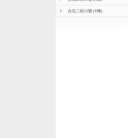
台元二街12號 (Y棟)