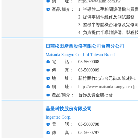
網 址：
http://www.auth.com.tw
產品/簡介：
1. 半導體二手相關設備機台買
2. 提供零組件維修及測試服務
3. 整機半導體機台維修及完修
4. 負責提供半導體設備、製程
日商松田產業股份有限公司台灣分公司
Matsuda Sangyo Co.,Ltd Taiwan Branch
電 話：
03-5600008
傳 真：
03-5600009
地 址：
新竹縣竹北市台元街38號6樓-1
網 址：
http://www.matsuda-sangyo.co.jp
產品/簡介：
首飾及貴金屬批發
晶呈科技股份有限公司
Ingentec Corp.
電 話：
03-5600798
傳 真：
03-5600797