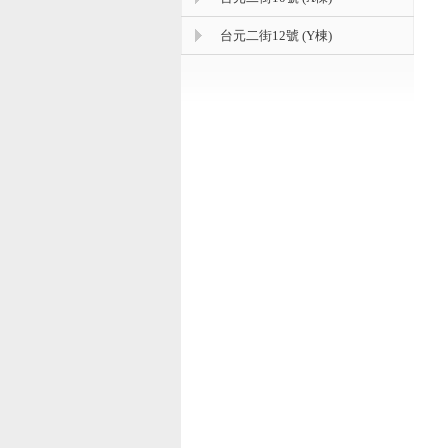
台元二街12號 (Y棟)