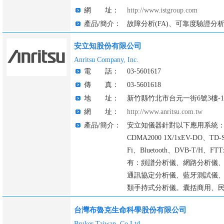
網 址：
http://www.istgroup.com
產品/簡介：
故障分析(FA)、可靠度驗證分析(
安立知股份有限公司
Anritsu Company, Inc.
電 話：
03-5601617
傳 真：
03-5601618
地 址：
新竹縣竹北市台元一街6號3樓-1
網 址：
http://www.anritsu.com.tw
產品/簡介：
安立知儀器針對以下應用系統：LTE
CDMA2000 1X/1xEV-DO、TD
Fi、Bluetooth、DVB-T/
有：頻譜分析儀、網路分析儀
通訊協定分析儀、藍牙測試儀
類手持式分析儀。囊括商用、
台灣布魯克生命科學股份有限公司
Bruker Taiwan, Co.Ltd.