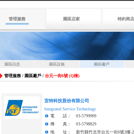
管理服務
園區店家
特約商
園區訊息
園區設施
園區廠戶
管理服務 / 園區廠戶 /
台元一街6號 (Q棟)
宜特科技股份有限公司
Integrated Service Technology
電 話：
03-5799909
傳 真：
03-5798829
地 址：
新竹縣竹北市台元一街6號2樓-2