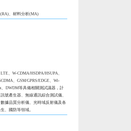
RA)、材料分析(MA)
、W-CDMA/HSDPA/HSUPA、
-SCDMA、GSM/GPRS/EDGE、Wi-
H、FTTx、DWDM等具備相關測試議器，計
、訊號產生器、無線通訊綜合測試儀、
、數據品質分析儀、光時域反射儀及各
民生、國防等領域。