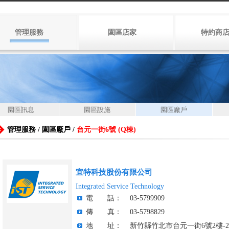
管理服務
園區店家
特約商
園區訊息
園區設施
園區廠戶
管理服務 / 園區廠戶 /
台元一街6號 (Q棟)
宜特科技股份有限公司
Integrated Service Technology
電 話：
03-5799909
傳 真：
03-5798829
地 址：
新竹縣竹北市台元一街6號2樓-2