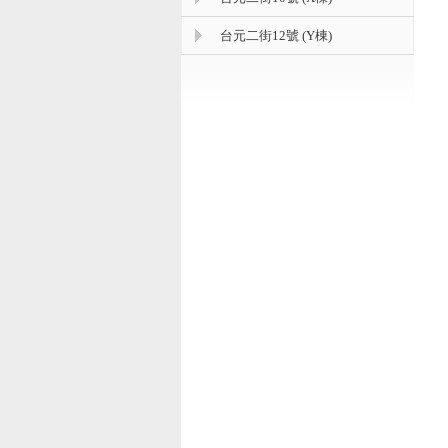
台元二街12號 (Y棟)