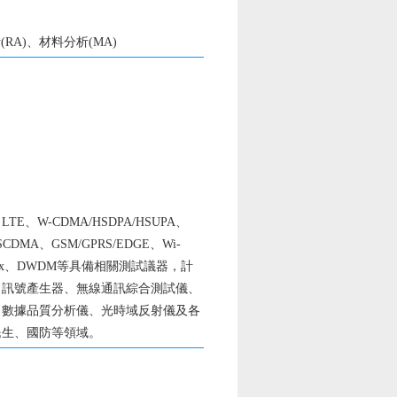
RA)、材料分析(MA)
、W-CDMA/HSDPA/HSUPA、
-SCDMA、GSM/GPRS/EDGE、Wi-
H、FTTx、DWDM等具備相關測試議器，計
、訊號產生器、無線通訊綜合測試儀、
、數據品質分析儀、光時域反射儀及各
民生、國防等領域。