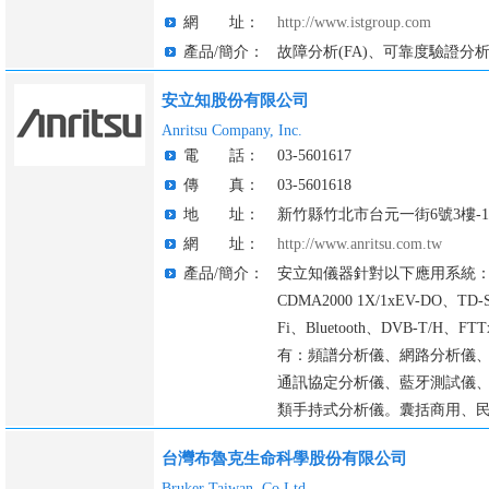
網 址：
http://www.istgroup.com
產品/簡介：
故障分析(FA)、可靠度驗證分析(
安立知股份有限公司
Anritsu Company, Inc.
電 話：
03-5601617
傳 真：
03-5601618
地 址：
新竹縣竹北市台元一街6號3樓-1
網 址：
http://www.anritsu.com.tw
產品/簡介：
安立知儀器針對以下應用系統：LTE
CDMA2000 1X/1xEV-DO、TD
Fi、Bluetooth、DVB-T/
有：頻譜分析儀、網路分析儀
通訊協定分析儀、藍牙測試儀
類手持式分析儀。囊括商用、
台灣布魯克生命科學股份有限公司
Bruker Taiwan, Co.Ltd.