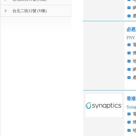
台元二街12號 (Y棟)
必恩
PNY T
香港
Syna