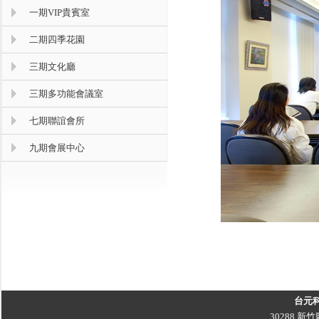
一期VIP貴賓室
二期四季花園
三期文化廳
三期多功能會議室
七期聯誼會所
九期會展中心
台元
30288 